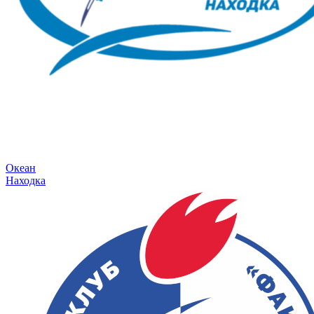
Океан
Находка