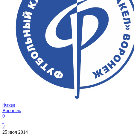
Факел
Воронеж
0
:
2
25 июл 2014