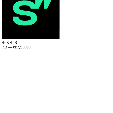
Ф
К
Ф
В
7.3 — билд 3090