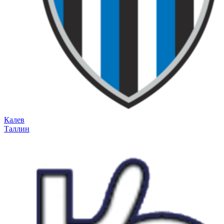
Калев
Таллин