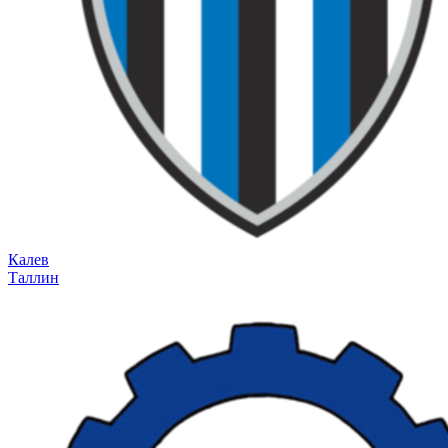
Калев
Таллин