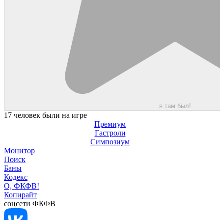
я там был!
17 человек были на игре
Премиум
Гастроли
Симпозиум
Монитор
Поиск
Баны
Кодекс
О, ФКФВ!
Копирайт
соцсети ФКФВ