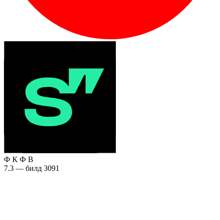
Ф
К
Ф
В
7.3 — билд 3091