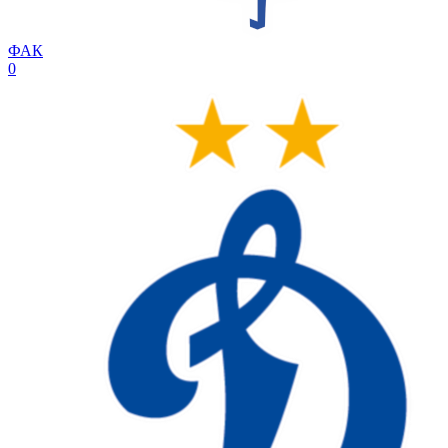
ФАК
0