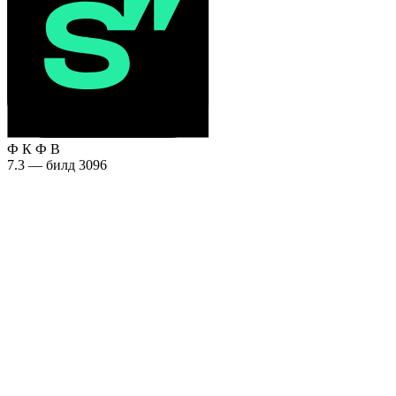
Ф
К
Ф
В
7.3 — билд 3096