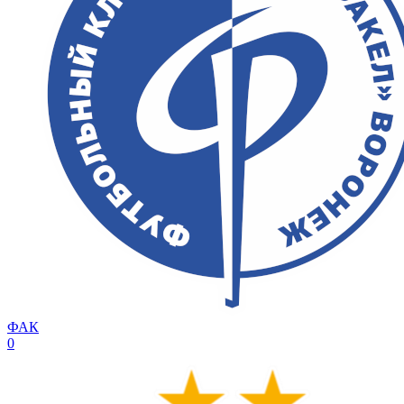
ФАК
0