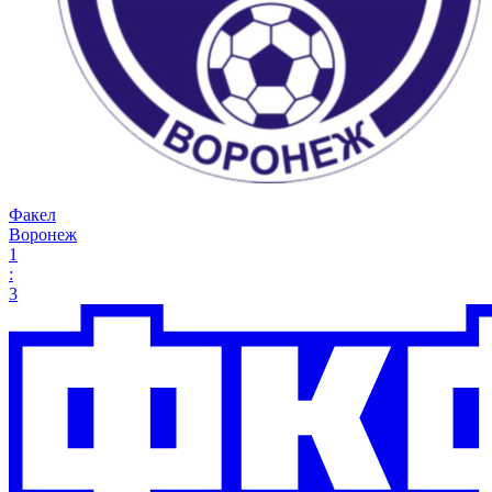
Факел
Воронеж
1
:
3