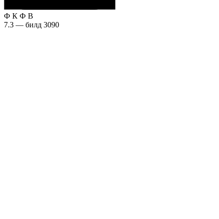
Ф
К
Ф
В
7.3 — билд 3090