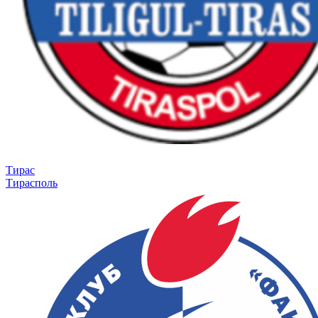
Тирас
Тирасполь