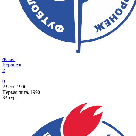
Факел
Воронеж
2
:
0
23 сен 1990
Первая лига, 1990
33 тур