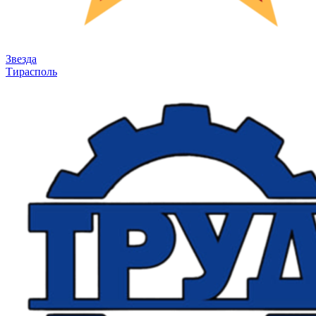
Звезда
Тирасполь