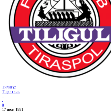
Тилигул
Тирасполь
1
:
0
17 июн 1991