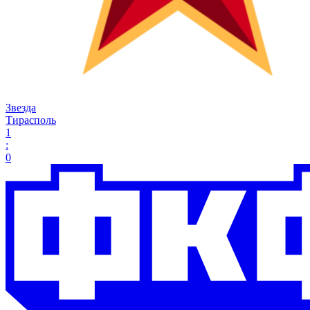
Звезда
Тирасполь
1
:
0